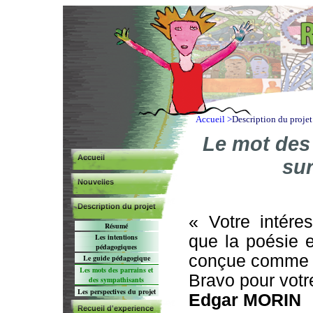
Accueil >
Description du proje
Le mot des
Accueil
sur
Nouvelles
Description du projet
« Votre intére
Résumé
que la poésie e
Les intentions
pédagogiques
conçue comme é
Le guide pédagogique
Les mots des parrains et
Bravo pour votre
des sympathisants
Les perspectives du projet
Edgar MORIN
Recueil d'experience