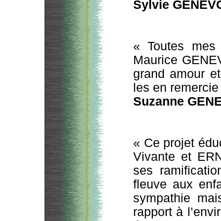
Sylvie GENEV
« Toutes mes f
Maurice GENEVO
grand amour et
les en remercie
Suzanne GEN
« Ce projet éduc
Vivante et ERN
ses ramificati
fleuve aux enf
sympathie mais
rapport à l’envi