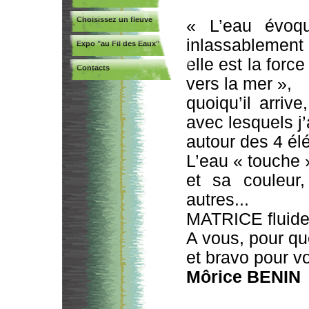
Choisissez un fleuve
« L’eau évoqu
inlassablement
Expo "au Fil des Eaux"
elle est la forc
Contacts
vers la mer »,
quoiqu’il arriv
avec lesquels j’
autour des 4 él
L’eau « touche 
et sa couleur
autres...
MATRICE fluid
A vous, pour qu
et bravo pour vot
Môrice BENIN