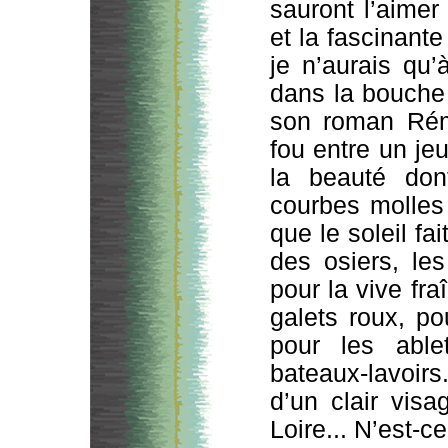
sauront l’aimer
et la fascinante
je n’aurais qu
dans la bouche
son roman Rémi
fou entre un je
la beauté do
courbes molles 
que le soleil fa
des osiers, le
pour la vive fr
galets roux, p
pour les able
bateaux-lavoirs.
d’un clair vis
Loire... N’est-ce