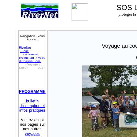
SOS Lo
protéger la
Navigation - vous
êtes à :
Voyage au coe
RiverNet
- Loire
- actions et
projets au
niveau
du bassin Loire
- Voyage au
Coeur 2017
PROGRAMME
bulletin
d'inscription et
infos pratiques
Visitez aussi
nos pages sur
nos autres
voyages