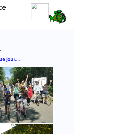
ce
.
e jour....