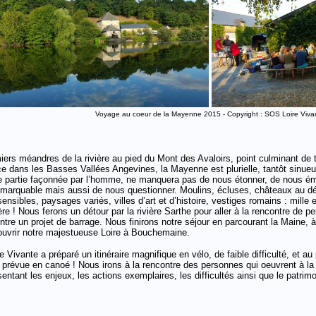
Voyage au coeur de la Mayenne 2015 - Copyright : SOS Loire Viva
ers méandres de la rivière au pied du Mont des Avaloirs, point culminant de t
e dans les Basses Vallées Angevines, la Mayenne est plurielle, tantôt sinueu
 partie façonnée par l’homme, ne manquera pas de nous étonner, de nous émer
remarquable mais aussi de nous questionner. Moulins, écluses, châteaux au 
sensibles, paysages variés, villes d’art et d’histoire, vestiges romains : mille 
ière ! Nous ferons un détour par la rivière Sarthe pour aller à la rencontre d
ntre un projet de barrage. Nous finirons notre séjour en parcourant la Maine,
ouvrir notre majestueuse Loire à Bouchemaine.
 Vivante a préparé un itinéraire magnifique en vélo, de faible difficulté, et au
 prévue en canoé ! Nous irons à la rencontre des personnes qui oeuvrent à la p
entant les enjeux, les actions exemplaires, les difficultés ainsi que le patrimoi
!