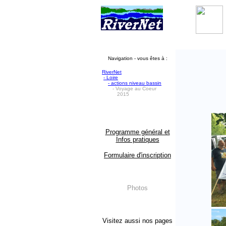
Navigation - vous êtes à :
RiverNet
- Loire
- actions
niveau bassin
- Voyage au Coeur
2015
Programme général et
Infos pratiques
Formulaire d'inscription
Photos
Visitez aussi nos pages