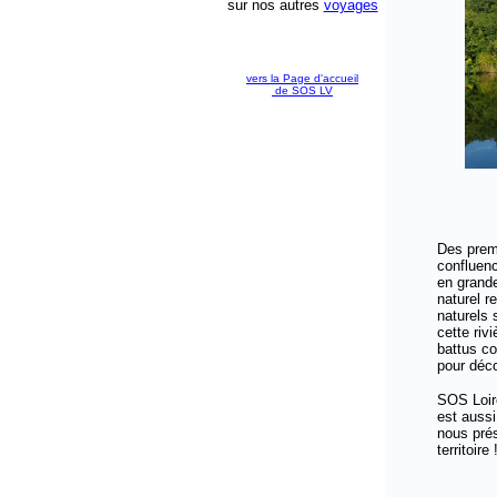
sur nos autres
voyages
vers la Page d'accueil
de SOS LV
Des premi
confluenc
en grande
naturel 
naturels 
cette riv
battus co
pour déc
SOS Loire
est aussi
nous prés
territoire 