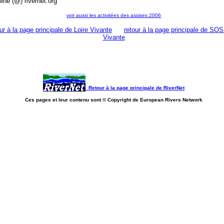
oine (@) rivernet.org
voir aussi les activitées des assises 2006
ur à la page principale de Loire Vivante
retour à la page principale de SOS
Vivante
Retour à la page principale de RiverNet
Ces pages et leur contenu sont © Copyright de European Rivers Network