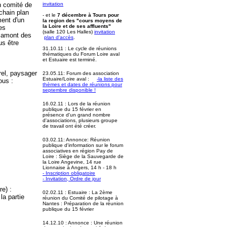
n comité de
invitation
ochain plan
- et le
7 décembre à Tours pour
ment d'un
la region des "cours moyens de
la Loire et de ses affluents"
es
(salle 120 Les Halles)
invitation
n amont des
plan d'accès
.
us être
31.10.11 : Le cycle de réunions
thématiques du Forum Loire aval
et Estuaire est terminé.
rel, paysager
23.05.11: Forum des association
Estuaire/Loire aval :
-la liste des
ous :
thèmes et dates de réunions pour
septembre disponible
!
16.02.11 : Lors de la réunion
publique du 15 février en
présence d'un grand nombre
d'associations, plusieurs groupe
de travail ont été créer.
03.02.11: Annonce: Réunion
publique d'information sur le forum
associatives en région Pay de
Loire : Siège de la Sauvegarde de
la Loire Angevine, 14 rue
Lionnaise à Angers, 14 h - 18 h
- Inscription obligatoire
- Invitation, Ordre de jour
e) :
02.02.11 : Estuaire : La 2ème
la partie
réunion du Comité de pilotage à
Nantes : Préparation de la réunion
publique du 15 février
14.12.10 : Annonce : Une réunion