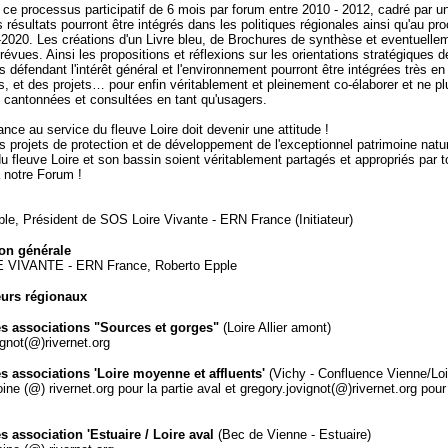
e ce processus participatif de 6 mois par forum entre 2010 - 2012, cadré par u
s résultats pourront être intégrés dans les politiques régionales ainsi qu'au pr
-2020. Les créations d'un Livre bleu, de Brochures de synthèse et eventuelle
évues. Ainsi les propositions et réflexions sur les orientations stratégiques d
s défendant l'intérêt général et l'environnement pourront être intégrées très e
 et des projets… pour enfin véritablement et pleinement co-élaborer et ne pl
cantonnées et consultées en tant qu'usagers.
nce au service du fleuve Loire doit devenir une attitude !
s projets de protection et de développement de l'exceptionnel patrimoine natu
 du fleuve Loire et son bassin soient véritablement partagés et appropriés par t
à notre Forum !
le, Président de SOS Loire Vivante - ERN France (Initiateur)
on générale
 VIVANTE - ERN France, Roberto Epple
urs régionaux
s associations "Sources et gorges"
(Loire Allier amont)
ignot(@)rivernet.org
 associations 'Loire moyenne et affluents'
(Vichy - Confluence Vienne/Loir
ine (@) rivernet.org pour la partie aval et
gregory.jovignot(@)rivernet.org pour 
s association 'Estuaire / Loire aval
(Bec de Vienne - Estuaire)