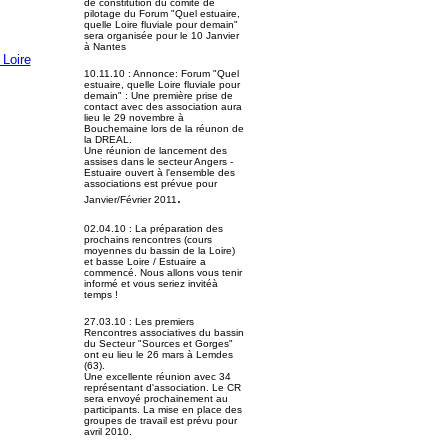
de constitution du comité de
pilotage du Forum "Quel estuaire,
quelle Loire fluviale pour demain"
sera organisée pour le 10 Janvier
à Nantes
 Loire
10.11.10 : Annonce: Forum "Quel
estuaire, quelle Loire fluviale pour
demain" : Une première prise de
contact avec des association aura
lieu le 29 novembre à
Bouchemaine lors de la réunon de
la DREAL.
Une réunion de lancement des
assises dans le secteur Angers -
Estuaire ouvert à l'ensemble des
associations est prévue pour
.
Janvier/Février 2011
02.04.10 : La préparation des
prochains rencontres (cours
moyennes du bassin de la Loire)
et basse Loire / Estuaire a
commencé. Nous allons vous tenir
informé et vous seriez invitéà
temps !
27.03.10 : Les premiers
Rencontres associatives du bassin
du Secteur "Sources et Gorges"
ont eu lieu le 26 mars à Lemdes
(63).
Une excellente réunion avec 34
représentant d'association. Le CR
sera envoyé prochainement au
participants. La mise en place des
groupes de travail est prévu pour
avril 2010.