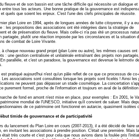
du fleuve et de son bassin est une tâche difficile qui nécessite un dialogue et
n entre tous les acteurs. Une bonne pratique de la gouvernance est indispens
 et quels que soient les enjeux. C'est l'une des clefs principales de réussite.
mier plan Loire en 1994, après de longues années de lutte citoyenne, il y a e
 : les propositions des associations ont été intégrées dans la stratégie de
nt et de préservation du fleuve. Mais celle-ci n'a pas été un processus natur
on partagée, plutôt une réaction imposée par les circonstances et la situation 
ans de combat de Loire Vivante.
, à chaque nouveau grand projet (plan Loire ou autre), les mêmes causes ont 
s : une gestion centralisée et unilatérale entraînant des projets non partagés
. En parallèle, et c'est un paradoxe, la gouvernance est devenue le leitmotiv d
s.
 est pratiqué aujourd'hui n'est qu'un pâle reflet de ce que ce processus de co-
e. Les associations sont consultées lorsque les projets sont ficelés ! Ainsi les
fications ne peuvent pas dépasser un stade cosmétique. La concertation s'ap
ce purement formel, proche de l'information et toujours en aval de la définition
rche de fond en amont n'est mise en place, pour exemples : En 2001, le Val
 patrimoine mondial de l'UNESCO, initiative qu'il convient de saluer. Mais depu
gestionnaires de ce patrimoine ont fonctionné en autarcie, quasiment isolées 
début timide de gouvernance et de participativité
rs du lancement du Plan Loire en cours (2007-2013), il a été décidé de faire u
n, en invitant les associations à prendre position. C'était une première. Mais l
n était très courte et c'est pour cela que
nous avions dans la foulée pris l'initia