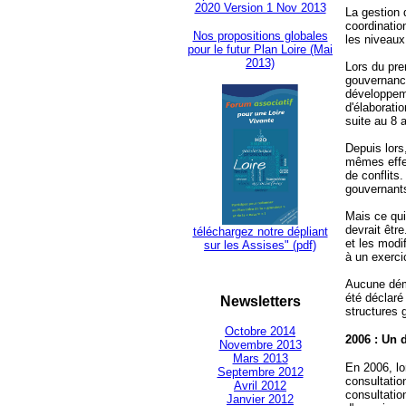
2020 Version 1 Nov 2013
La gestion 
coordinatio
Nos propositions globales
les niveaux
pour le futur Plan Loire (Mai
2013)
Lors du pre
gouvernance
développeme
d'élaborati
suite au 8 
Depuis lors
mêmes effet
de conflits
gouvernant
Mais ce qui
devrait êtr
téléchargez notre dépliant
et les modi
sur les Assises" (pdf)
à un exerci
Aucune déma
été déclaré
Newsletters
structures 
Octobre 2014
2006 : Un 
Novembre 2013
Mars 2013
En 2006, lo
Septembre 2012
consultatio
Avril 2012
consultatio
Janvier 2012