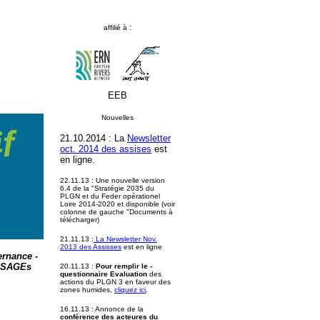
:
affilié à
EEB
Nouvelles
21.10.2014 : La
Newsletter
oct. 2014 des assises
est
en ligne.
22.11.13 : Une nouvelle version
6.4 de la "Stratégie 2035 du
PLGN et du Feder opérationel
Loire 2014-2020 et disponible (voir
colonne de gauche "Documents à
télécharger)
21.11.13 :
La Newsletter Nov.
2013 des Assisses
est en ligne
ernance -
SAGEs
20.11.13 :
Pour remplir le -
questionnaire Evaluation
des
actions du PLGN 3 en faveur des
zones humides,
cliquez ici
.
16.11.13 : Annonce de la
conférence des acteures du