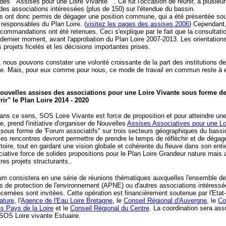
des " Assises pour une Loire Vivante " . Ce fut l'occasion de réunir, à plusieur
des associations intéressées (plus de 150) sur l'étendue du bassin.
s ont donc permis de dégager une position commune, qui a été présentée so
 responsables du Plan Loire. (
visitez les pages des assises 2006
) Cependant
commandations ont été retenues. Ceci s'explique par le fait que la consultatio
 dernier moment, avant l'approbation du Plan Loire 2007-2013. Les orientations
s projets ficelés et les décisions importantes prises.
nous pouvons constater une volonté croissante de la part des institutions de 
e. Mais, pour eux comme pour nous, ce mode de travail en commun reste à e
nouvelles assises des associations pour une Loire Vivante sous forme d
ir" le Plan Loire 2014 - 2020
dans ce sens, SOS Loire Vivante est force de proposition et pour atteindre une
, prend l'initiative d'organiser de Nouvelles
Assises Associatives pour une Lo
2
sous forme de 'Forum associatifs" sur trois secteurs géographiques du bassin
es rencontres devront permettre de prendre le temps de réfléchir et de dégage
itoire, tout en gardant une vision globale et cohérente du fleuve dans son entie
iative force de solides propositions pour le Plan Loire Grandeur nature mais 
res projets structurants..
m consistera en une série de réunions thématiques auxquelles l'ensemble d
s de protection de l'environnement (APNE) ou d'autres associations intéressé
cernées sont invitées. Cette opération est financièrement soutenue par l'Etat-
ature
, l'
Agence de l'Eau Loire Bretagne
, le
Conseil Régional d'Auvergne
, le
Co
s Pays de la Loire
et le
Conseil Régional du Centre
. La coordination sera ass
SOS Loire vivante Estuaire.