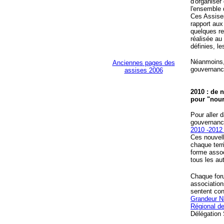
d'organiser 
l'ensemble 
Ces Assise
rapport aux
quelques re
réalisée au
définies, le
Néanmoins, 
Anciennes pages des
gouvernanc
assises 2006
2010 : de 
pour "nourr
Pour aller 
gouvernance
2010 -201
Ces nouvell
chaque terr
forme assoc
tous les aut
Chaque foru
association
sentent con
Grandeur N
Régional de
Délégation 