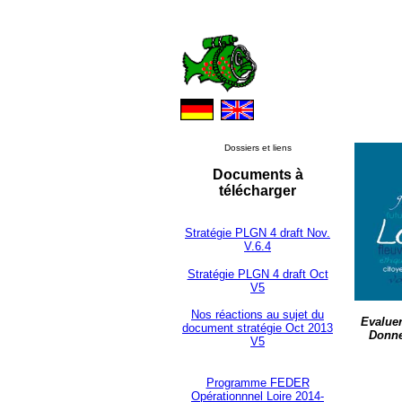
Dossiers et liens
Documents à
télécharger
Stratégie PLGN 4 draft Nov.
V.6.4
Stratégie PLGN 4 draft Oct
V5
Nos réactions au sujet du
Evaluer
document stratégie Oct 2013
Donne
V5
Programme FEDER
Opérationnnel Loire 2014-