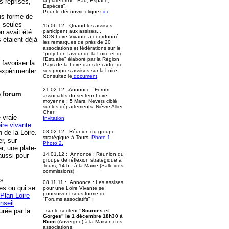
s reprises,
la plateforme "Eau, Espace,
Espèces".
Pour le découvrir, cliquez
ici
.
us forme de
, seules
15.06.12 : Quand les assises
n avait été
participent aux assises...
SOS Loire Vivante a coordonné
 étaient déjà
les remarques de près de 20
associations et fédérations sur le
"projet en faveur de la Loire et de
l'Estuaire" élaboré par la Région
favoriser la
Pays de la Loire dans le cadre de
xpérimenter.
ses propres assises sur la Loire.
Consultez le
document
.
21.02.12 : Annonce : Forum
e forum
associatifs du secteur Loire
moyenne : 5 Mars, Nevers ciblé
sur les départements. Nièvre Allier
Cher
 vraie
Invitation
.
ire vivante
 de la Loire.
08.02.12 : Réunion du groupe
stratégique à Tours.
Photo 1
.
r, sur
Photo 2.
r, une plate-
14.01.12 : Annonce : Réunion du
aussi pour
groupe de réfléxion strategique à
Tours, 14 h , à la Mairie (Salle des
commissions)
es
08.11.11 : Annonce : Les assises
es ou qui se
pour une Loire Vivante se
poursuivent sous forme de
Plan Loire
"Forums associatifs" :
nseil
urée par la
- sur le secteur
"Sources et
Gorges" le 1 décembre 18h30 à
Riom
(Auvergne) à la Maison des
associations.