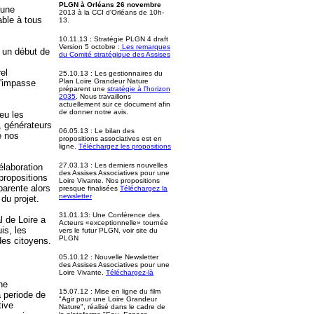
PLGN
à Orléans 26 novembre
 une
2013 à la CCI d'Orléans de 10h-
able à tous
13.
10.11.13 : Stratégie PLGN 4 draft
Version 5 octobre :
Les remarques
u un début de
du Comité stratégique des Assises
el
25.10.13 : Les gestionnaires du
Plan Loire Grandeur Nature
d'impasse
préparent une
stratégie à l'horizon
2035
. Nous travaillons
actuellement sur ce document afin
de donner notre avis.
eu les
, générateurs
06.05.13 : Le bilan des
e nos
propositions associatives est en
ligne.
Téléchargez les propositions
27.03.13 : Les derniers nouvelles
élaboration
des Assises Associatives pour une
 propositions
Loire Vivante. Nos propositions
parente alors
presque finalisées
Téléchargez la
newsletter
 du projet.
31.01.13: Une Conférence des
 de Loire a
Acteurs «exceptionnelle» tournée
is, les
vers le futur PLGN, voir site du
PLGN
des citoyens.
05.10.12 : Nouvelle Newsletter
des Assises Associatives pour une
Loire Vivante.
Téléchargez-là
ne
15.07.12 : Mise en ligne du film
a periode de
"Agir pour une Loire Grandeur
tive
Nature", réalisé dans le cadre de