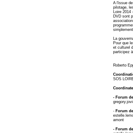
A l'issue d
pilotage, le
Loire 2014 
DVD sont pr
association
programmes,
simplement 
La gouverna
Pour que le
et culturel
participez 
Roberto Epp
Coordinati
SOS LOIRE
Coordinate
- Forum de
gregory.jov
-
Forum des
estelle.lemo
amont
- Forum de